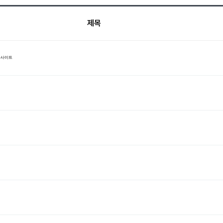
제목
화사이트